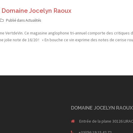
– Domaine Jocelyn Raoux
Publié dans
Actualités
ne VertdeVin. Ce magasine anglophone tri-annuel comporte des critiques de 
 jolie note de 16/20 ! « En bouche ce vin exprime des notes de cerise r
DOMAINE JOCELYN RAOUX
Entrée de la plane 30126 LIRA
+33(0)6 19 15 42 72