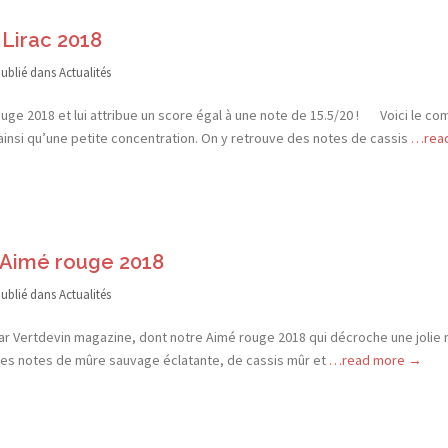
Lirac 2018
ublié dans
Actualités
uge 2018 et lui attribue un score égal à une note de 15.5/20 ! Voici le c
e ainsi qu’une petite concentration. On y retrouve des notes de cassis
…read
e Aimé rouge 2018
ublié dans
Actualités
r Vertdevin magazine, dont notre Aimé rouge 2018 qui décroche une jolie n
 des notes de mûre sauvage éclatante, de cassis mûr et
…read more →