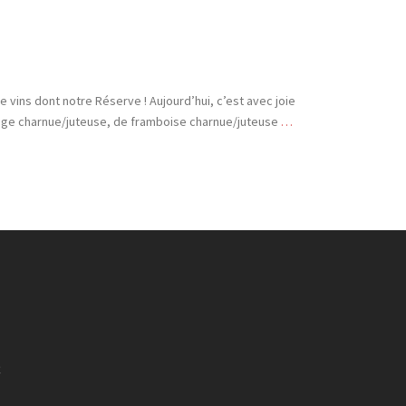
vins dont notre Réserve ! Aujourd’hui, c’est avec joie
ouge charnue/juteuse, de framboise charnue/juteuse
…
C