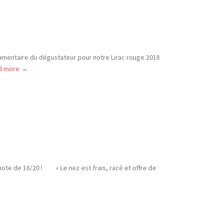
ommentaire du dégustateur pour notre Lirac rouge 2018
 more →
ote de 16/20 ! « Le nez est frais, racé et offre de